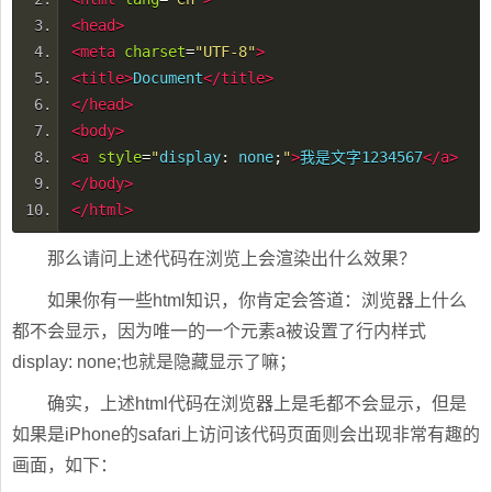
<head>
<meta
charset
=
"UTF-8"
>
<title>
Document
</title>
</head>
<body>
<a
style
=
"
display
:
none
;
"
>
我是文字1234567
</a>
</body>
</html>
那么请问上述代码在浏览上会渲染出什么效果？
如果你有一些html知识，你肯定会答道：浏览器上什么
都不会显示，因为唯一的一个元素a被设置了行内样式
display: none;也就是隐藏显示了嘛；
确实，上述html代码在浏览器上是毛都不会显示，但是
如果是iPhone的safari上访问该代码页面则会出现非常有趣的
画面，如下：