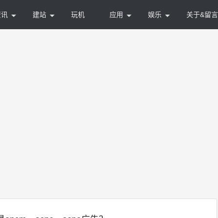
资讯
建站
玩机
应用
娱乐
关于&留言