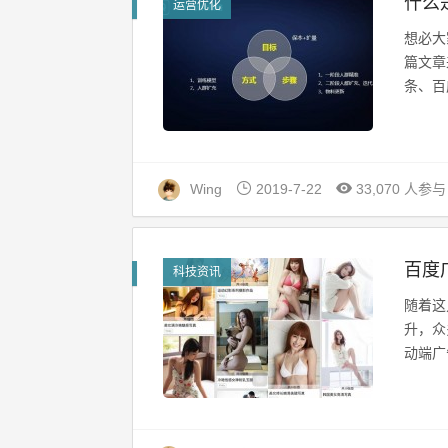
什么是
运营优化
想必大
篇文章
条、百
Wing
2019-7-22
33,070 人参与
百度
科技资讯
随着这
升，众
动端广