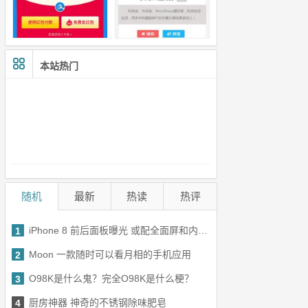
本站热门
随机
最新
热读
热评
iPhone 8 前后面板曝光 或配全面屏和内嵌式指纹识别
1
Moon 一款随时可以看月相的手机应用
2
O98K是什么鬼？完全O98K是什么梗？
3
厨房神器 神奇的不锈钢除味肥皂
4