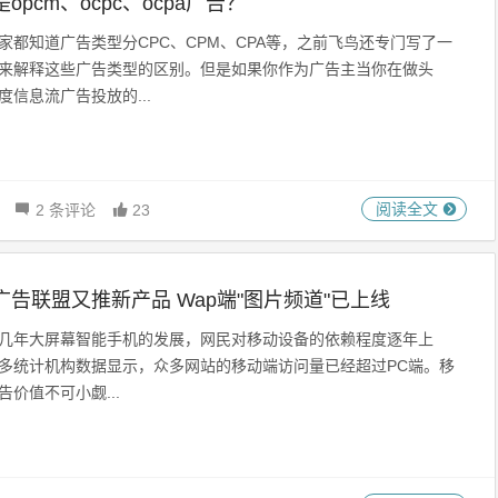
opcm、ocpc、ocpa广告？
家都知道广告类型分CPC、CPM、CPA等，之前飞鸟还专门写了一
来解释这些广告类型的区别。但是如果你作为广告主当你在做头
度信息流广告投放的...
阅读全文
2 条评论
23
广告联盟又推新产品 Wap端"图片频道"已上线
几年大屏幕智能手机的发展，网民对移动设备的依赖程度逐年上
多统计机构数据显示，众多网站的移动端访问量已经超过PC端。移
告价值不可小觑...