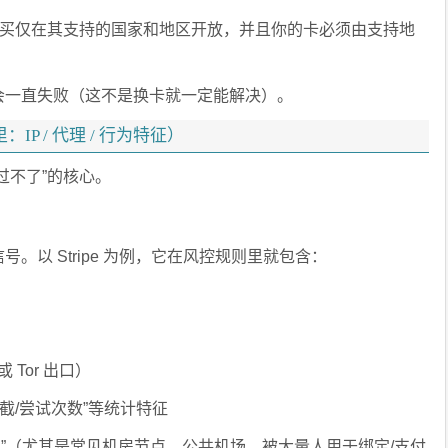
—购买仅在其支持的国家和地区开放，并且你的卡必须由支持地
会一直失败（这不是换卡就一定能解决）。
P / 代理 / 行为特征）
过不了”的核心。
。以 Stripe 为例，它在风控规则里就包含：
或 Tor 出口）
/拦截/尝试次数”等统计特征
出口”（尤其是常见机房节点、公共机场、被大量人用于绑定/支付