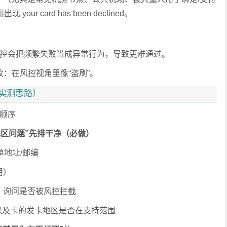
r card has been declined。
风控会把频繁失败当成异常行为，导致更难通过。
器指纹：在风控视角里像“盗刷”。
6 实测思路）
理顺序
地区问题”先排干净（必做）
单地址/邮编
用）
阅，询问是否被风控拦截
地区、以及卡的发卡地区是否在支持范围