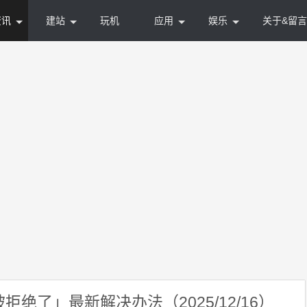
资讯
建站
玩机
应用
娱乐
关于&留言
拒绝了」最新解决办法（2025/12/16）