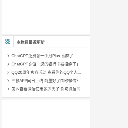
本栏目最近更新
ChatGPT免费领一个月Plus 香麻了
ChatGPT充值「您的银行卡被拒绝了」最新解决办法（2025/12/16）
QQ20周年官方活动 查看你的QQ个人轨迹
三款APP同日上线 商量好了围殴微信？
怎么查看微信使用多少天了 你与微信同行多少天