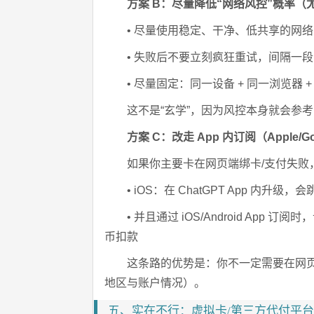
方案 B：尽量降低“网络风控”概率
• 尽量使用稳定、干净、低共享的网
• 失败后不要立刻疯狂重试，间隔一
• 尽量固定：同一设备 + 同一浏览器 
这不是“玄学”，因为风控本身就会参考 
方案 C：改走 App 内订阅（Apple
如果你主要卡在网页端绑卡/支付失败
• iOS：在 ChatGPT App 内升级
• 并且通过 iOS/Android App 订阅时，
币扣款
这条路的优势是：你不一定需要在网页端
地区与账户情况）。
五、实在不行：虚拟卡/第三方代付平