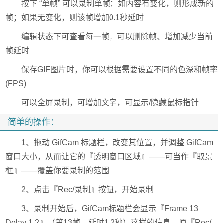
按下 “单帧” 可以录制单帧：如内容有变化，则形成新的
帧；如果无变化，则该帧增加0.1秒延时
编辑状态下可查看每一帧，可以删除帧、增加减少当前
帧延时
保存GIF图片时，你可以根据需要设置不同的色深和帧率
(FPS)
可以全屏录制，可增加文字，可显示/隐藏鼠标指针
简单的操作：
1、拖动 GifCam 标题栏，改变其位置，并调整 GifCam
窗口大小，从而让它的『透明窗口区域』——可当作『取景
框』——覆盖你要录制的范围
2、点击『Rec/录制』按钮，开始录制
3、录制开始后，GifCam标题栏会显示『Frame 13
Delay 1.2』（第13帧，延时1.2秒）这样的信息，原『Rec/