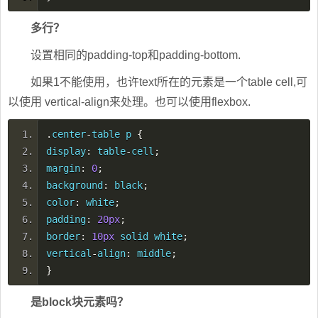
多行？
设置相同的padding-top和padding-bottom.
如果1不能使用，也许text所在的元素是一个table cell,可
以使用 vertical-align来处理。也可以使用flexbox.
.
center
-
table p
{
display
:
table
-
cell
;
margin
:
0
;
background
:
black
;
color
:
white
;
padding
:
20px
;
border
:
10px
solid white
;
vertical
-
align
:
middle
;
}
是block块元素吗？