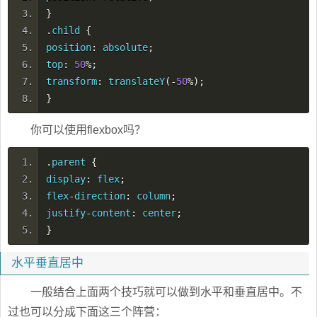
}
.
child
{
position
:
absolute
;
top
:
50
%;
transform
:
translateY
(-
50
%);
}
你可以使用flexbox吗？
.
parent
{
display
:
flex
;
flex
-
direction
:
column
;
justify
-
content
:
center
;
}
水平垂直居中
一般结合上面两个技巧就可以做到水平和垂直居中。不
过也可以分成下面这三个阵营：