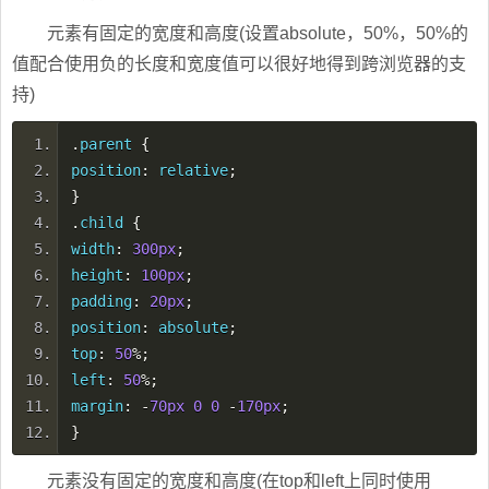
元素有固定的宽度和高度(设置absolute，50%，50%的
值配合使用负的长度和宽度值可以很好地得到跨浏览器的支
持)
.
parent
{
position
:
relative
;
}
.
child
{
width
:
300px
;
height
:
100px
;
padding
:
20px
;
position
:
absolute
;
top
:
50
%;
left
:
50
%;
margin
:
-
70px
0
0
-
170px
;
}
元素没有固定的宽度和高度(在top和left上同时使用