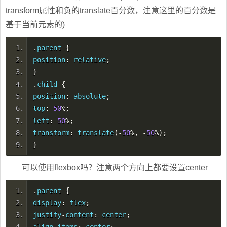
transform属性和负的translate百分数，注意这里的百分数是
基于当前元素的)
.
parent
{
position
:
relative
;
}
.
child
{
position
:
absolute
;
top
:
50
%;
left
:
50
%;
transform
:
translate
(-
50
%,
-
50
%);
}
可以使用flexbox吗？注意两个方向上都要设置center
.
parent
{
display
:
flex
;
justify
-
content
:
center
;
align
-
items
:
center
;