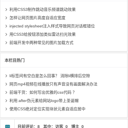
利用CSS3制作跳动音乐频谱跳动效果
怎样让网页图片高度自适应宽度
injected stylesheet注入样式导致网页对话框错位
用CSS3给按钮添加类似雷达扫光效果
前端开发中两种常见的图片加载方式
本栏目热门
li标签间有空白是怎么回事？ 消除li横排后空隙
网页mp4视频在线播放只有声音没有画面解决办法
前端干货：如何写出优雅的css代码 ？
利用:after伪元素给网站logo带上圣诞帽
使用CSS绝对定位实现块状元素自适应居中
目前评论：8 其中：访客 0 博主 0