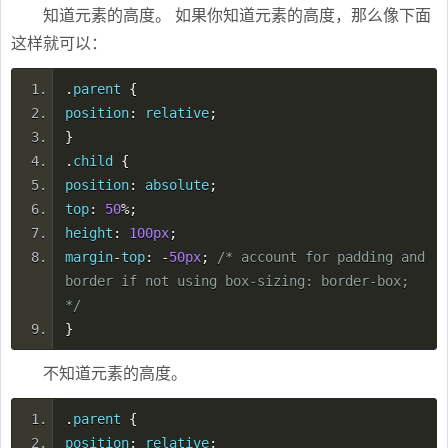
知道元素的高度。 如果你知道元素的高度，那么像下面
这样就可以：
.
parent
{
position
:
relative
;
}
.
child
{
position
:
absolute
;
top
:
50
%;
height
:
100px
;
margin
-
top
:
-
50px
;
/* account for padding and
border if not using box-sizing: border-box;
*/
}
不知道元素的高度。
.
parent
{
position
:
relative
;