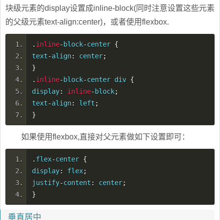
块级元素的display设置成inline-block(同时注意设置这些元素
的父级元素text-align:center)，或者使用flexbox.
.
inline
-
block
-
center
{
text
-
align
:
center
;
}
.
inline
-
block
-
center div
{
display
:
inline
-
block
;
text
-
align
:
left
;
}
如果使用flexbox,直接对父元素做如下设置即可：
.
flex
-
center
{
display
:
flex
;
justify
-
content
:
center
;
}
垂直居中