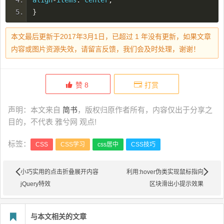
}
本文最后更新于2017年3月1日，已超过 1 年没有更新，如果文章
内容或图片资源失效，请留言反馈，我们会及时处理，谢谢！
赞
8
打赏
声明：本文来自
简书
，版权归原作者所有，内容仅出于分享之
目的，不代表 雅兮网 观点!
标签：
CSS
CSS学习
css居中
CSS技巧
小巧实用的点击折叠展开内容
利用:hover伪类实现鼠标指向
jQuery特效
区块滑出小提示效果
与本文相关的文章