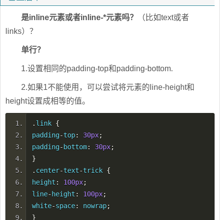
是inline元素或者inline-*元素吗？
（比如text或者
links）？
单行？
1.设置相同的padding-top和padding-bottom.
2.如果1不能使用，可以尝试将元素的line-height和
height设置成相等的值。
.
link
{
padding
-
top
:
30px
;
padding
-
bottom
:
30px
;
}
.
center
-
text
-
trick
{
height
:
100px
;
line
-
height
:
100px
;
white
-
space
:
nowrap
;
}