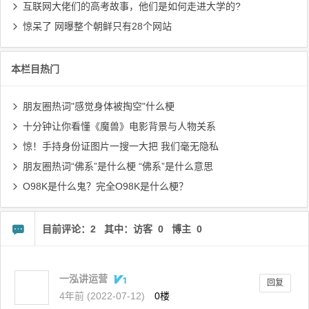
互联网大佬们的高考故事，他们是如何走进大学的?
惊呆了 网曝整个朝鲜只有28个网站
本栏目热门
朋友圈热词"感觉身体被掏空"什么梗
十分钟让你看懂《魔兽》电影背景与人物关系
惊！手持身份证图片一搜一大把 我们毫无隐私
朋友圈热词“佛系”是什么梗 “佛系”是什么意思
O98K是什么鬼？完全O98K是什么梗？
目前评论：2 其中：访客 0 博主 0
一泓讲运营
回复
4年前 (2022-07-12)
0楼