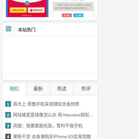
本站热门
随机
最新
热读
热评
高大上 奇酷手机采用镁铝合金材质
1
网站被恶意镜像怎么办 用.htaccess轻松解决
2
凤姐：我要靠脸吃饭，暂时不做手机
3
果粉干货 去香港购买iPhone 6S实用攻略
4