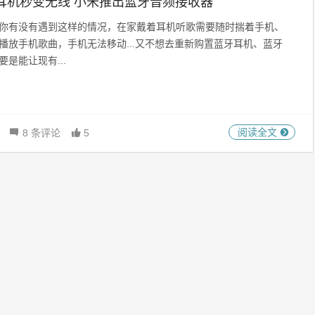
耳机秒变无线 小米推出蓝牙音频接收器
你有没有遇到这样的情况，在家戴着耳机听歌需要随时揣着手机、
播放手机歌曲，手机无法移动...又不想去重新购置蓝牙耳机、蓝牙
要是能让现有...
阅读全文
8 条评论
5