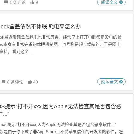
阅读全文
1 条评论
9
cBook盒盖依然不休眠 耗电高怎么办
book最近发现盒盖耗电也非常厉害，经常早上打开电脑都是没电的状
ac本身有非常完备的休眠机制啊，也号称是超长续航的，于是网上
资料，看到这个...
阅读全文
8 条评论
40
OS提示“打不开xxx,因为Apple无法检查其是否包含恶
..”
ac提示“打不开xxx,因为Apple无法检查其是否包含恶意软件...”
般是由于你下载了非App Store且不受苹果信任的开发者的软件，怎