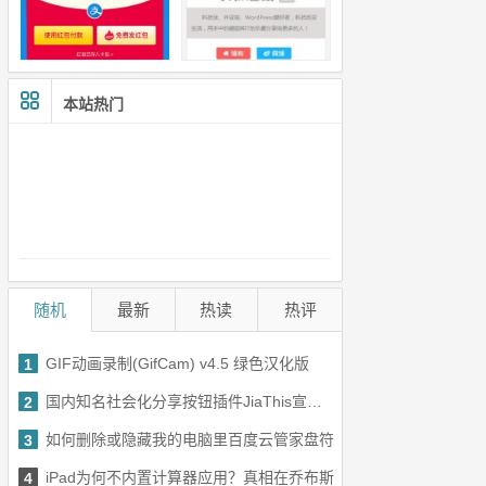
本站热门
随机
最新
热读
热评
GIF动画录制(GifCam) v4.5 绿色汉化版
1
国内知名社会化分享按钮插件JiaThis宣布关闭
2
如何删除或隐藏我的电脑里百度云管家盘符
3
iPad为何不内置计算器应用？真相在乔布斯
4