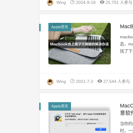
Wing
2024-9-18
25,701 人参与
Ma
Apple资讯
mac
态，m
找了下
Wing
2021-7-2
27,544 人参与
Mac
Apple资讯
意软件.
当你的m
时，一