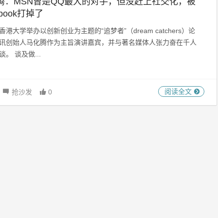
腾：MSN曾是QQ最大的对手，但没赶上社交化，被
ebook打掉了
香港大学举办以创新创业为主题的“追梦者”（dream catchers）论
讯创始人马化腾作为主旨演讲嘉宾，并与著名媒体人张力奋在千人
。 谈及做...
阅读全文
抢沙发
0