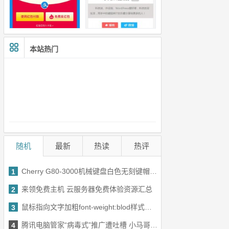
本站热门
随机
最新
热读
热评
Cherry G80-3000机械键盘白色无刻键帽图赏 没学盲打后悔了
1
来领免费主机 云服务器免费体验资源汇总
2
鼠标指向文字加粗font-weight:blod样式导致跳动怎么办
3
腾讯电脑管家“病毒式”推广遭吐槽 小马哥致歉
4