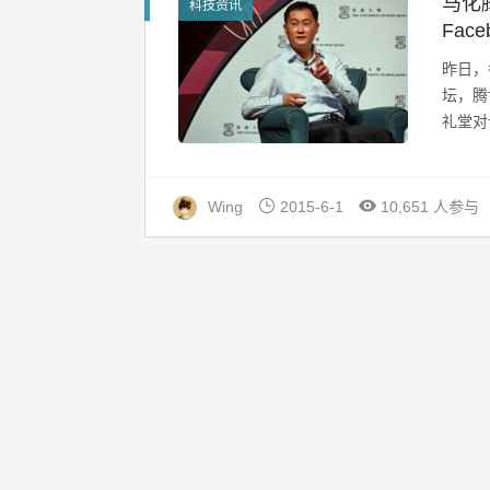
马化
科技资讯
Fac
昨日，
坛，腾
礼堂对谈
Wing
2015-6-1
10,651 人参与