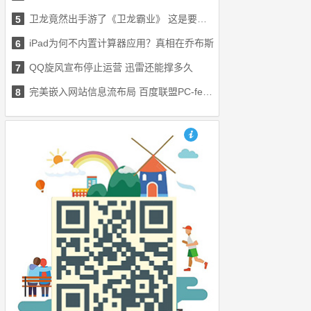
卫龙竟然出手游了《卫龙霸业》 这是要搞事啊
5
iPad为何不内置计算器应用？真相在乔布斯
6
QQ旋风宣布停止运营 迅雷还能撑多久
7
完美嵌入网站信息流布局 百度联盟PC-feed广告上线
8
也想出现在这里？联系我们吧