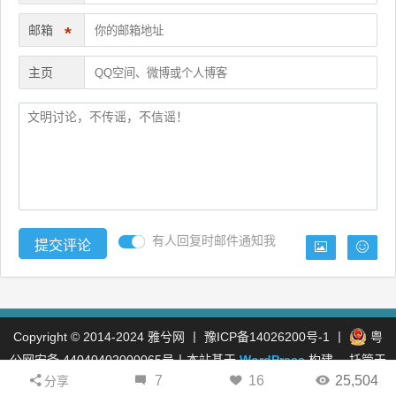
邮箱
*
主页
有人回复时邮件通知我
Copyright © 2014-2024
雅兮网
丨
豫ICP备14026200号-1
丨
粤
公网安备 44040402000065号
丨本站基于
WordPress
构建， 托管于
7
16
25,504
阿里云
丨
分享