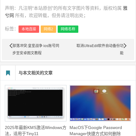
声明：凡注明“本站原创”的所有文字图片等资料，版权均属
雅
兮网
所有，欢迎转载，但务请注明出处；
标签：
本地连接
网络2
网络名称
部落冲突:皇室战争 ios账号同
取消UltraEdit软件自动备份功
步至安卓图文教程
能
与本文相关的文章
2025年最新KMS激活Windows方
MacOS下Google Password
法，适用于Tiny11
Manager快捷方式如何删除