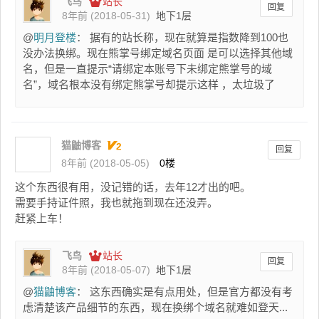
飞鸟
站长
回复
8年前 (2018-05-31)
地下1层
@
明月登楼
： 据有的站长称，现在就算是指数降到100也
没办法换绑。现在熊掌号绑定域名页面 是可以选择其他域
名，但是一直提示“请绑定本账号下未绑定熊掌号的域
名”，域名根本没有绑定熊掌号却提示这样 ，太垃圾了
猫鼬博客
回复
8年前 (2018-05-05)
0楼
这个东西很有用，没记错的话，去年12才出的吧。
需要手持证件照，我也就拖到现在还没弄。
赶紧上车！
飞鸟
站长
回复
8年前 (2018-05-07)
地下1层
@
猫鼬博客
： 这东西确实是有点用处，但是官方都没有考
虑清楚该产品细节的东西，现在换绑个域名就难如登天...