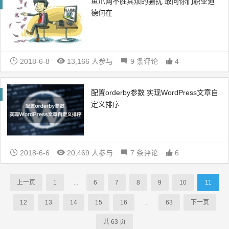
鱼爪网不胜其烦的骚扰 敢问你们职业道
德何在
2018-6-8
13,166 人参与
9 条评论
4
配置orderby参数 实现WordPress文章自
定义排序
2018-6-6
20,469 人参与
7 条评论
6
上一页
1
...
6
7
8
9
10
11
12
13
14
15
16
...
63
下一页
共 63 页