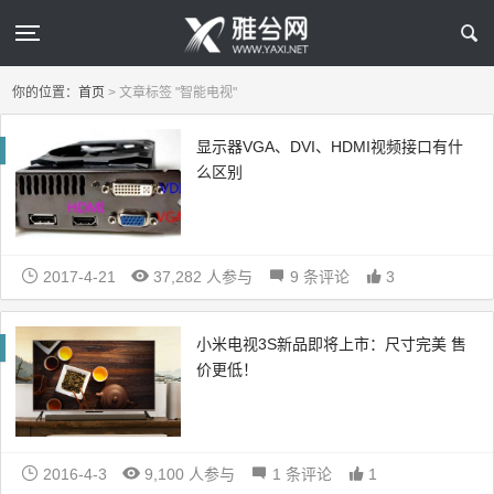
你的位置：
首页
>
文章标签 "智能电视"
显示器VGA、DVI、HDMI视频接口有什
么区别
2017-4-21
37,282 人参与
9 条评论
3
小米电视3S新品即将上市：尺寸完美 售
价更低！
2016-4-3
9,100 人参与
1 条评论
1