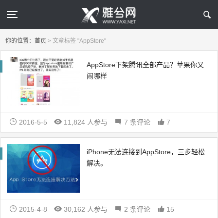
你的位置：
首页
>
文章标签 "AppStore"
AppStore下架腾讯全部产品？苹果你又
闹哪样
2016-5-5
11,824 人参与
7 条评论
7
iPhone无法连接到AppStore，三步轻松
解决。
2015-4-8
30,162 人参与
2 条评论
15