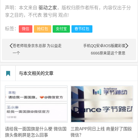
声明：本文来自
驱动之家
，版权归原作者所有，内容仅出于分
享之目的，不代表 雅兮网 观点!
标签：
微信
抢红包
支付宝
春节红包
苍老师现身京东总部 为公益走
手机QQ安卓/iOS版藏彩蛋
一个
6666原来是这个意思
与本文相关的文章
请给我一面国旗是什么梗 微信国
三款APP同日上线 商量好了围殴
旗头像刷屏是怎么回事
微信？