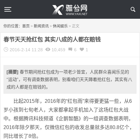
你的位置：
首页
>
新闻资讯
>
休闲娱乐
>
正文
春节天天抢红包 其实八成的人都在赔钱
2016-2-14 11:28
10,459
6
1
[摘要]
春节期间抢红包成为一项老少皆宜，人民群众喜闻乐见的
“运动”，可有调查数据表明，别看咱们天天蹲着抢红包，其实有八
成的人都是在赔钱的。
比起2015年，2016年的“红包雨”来得要更猛一些，从6
岁小孩到七旬老人，大家都拿起手机加入了这场红包大战
中。根据腾讯科技频道《企鹅智酷》的一组调查数据表明，
2016年除夕那天，仅微信红包的收发总量就多达80.8亿个，
同比增长了8倍。