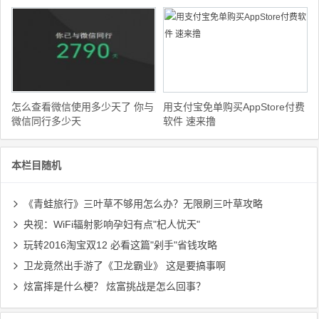
怎么查看微信使用多少天了 你与
用支付宝免单购买AppStore付费
微信同行多少天
软件 速来撸
本栏目随机
《青蛙旅行》三叶草不够用怎么办？无限刷三叶草攻略
央视：WiFi辐射影响孕妇有点"杞人忧天"
玩转2016淘宝双12 必看这篇"剁手"省钱攻略
卫龙竟然出手游了《卫龙霸业》 这是要搞事啊
炫富摔是什么梗？ 炫富挑战是怎么回事？