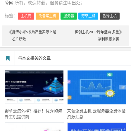
兮网
所有，欢迎转载，但务请注明出处；
标签：
主机商
免备案主机
服务器
野草主机
香港主机
据传小米5发热严重实际上是
恒创主机2017跨年盛典 多重
芯片所致
福利聚惠来袭
与本文相关的文章
野草云怎么样？推荐！优秀的海
来领免费主机 云服务器免费体验
外主机提供商
资源汇总