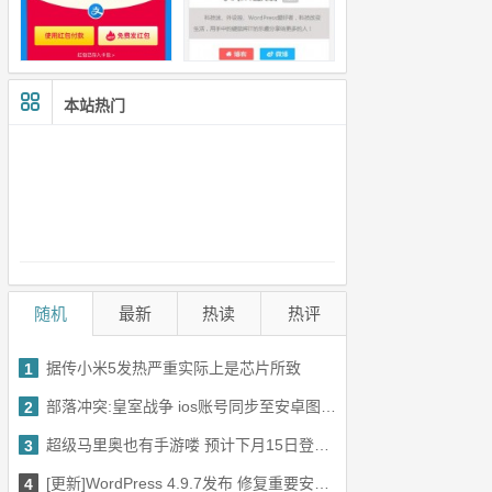
本站热门
随机
最新
热读
热评
据传小米5发热严重实际上是芯片所致
1
部落冲突:皇室战争 ios账号同步至安卓图文教程
2
超级马里奥也有手游喽 预计下月15日登陆iOS平台
3
[更新]WordPress 4.9.7发布 修复重要安全漏洞
4