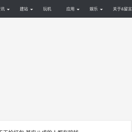
资讯
建站
玩机
应用
娱乐
关于&留言