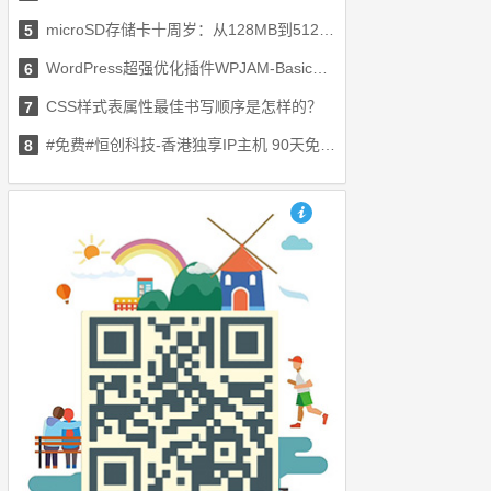
microSD存储卡十周岁：从128MB到512GB
5
WordPress超强优化插件WPJAM-Basic免费下载 原价299
6
CSS样式表属性最佳书写顺序是怎样的？
7
#免费#恒创科技-香港独享IP主机 90天免费体验
8
也想出现在这里？联系我们吧