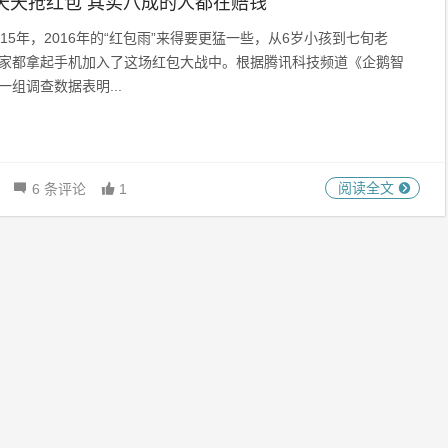
天天抢红包 其实八成的人都在赔钱
015年，2016年的“红包雨”来得要更猛一些，从6岁小孩到七旬老
家都拿起手机加入了这场红包大战中。根据腾讯科技频道《企鹅智
一组调查数据表明...
阅读全文
6 条评论
1