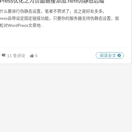
dPress优化之为页面链接添加.html伪静态后缀
什么要进行伪静态设置，笔者不赘述了，总之是好处多多。
dPress自带设定固定链接功能，只要你的服务器支持伪静态设置，就
对WordPress文章地...
阅读全文
11 条评论
5