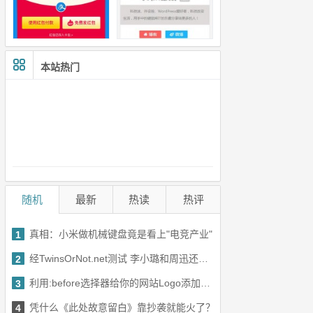
本站热门
随机
最新
热读
热评
真相：小米做机械键盘竟是看上"电竞产业"
1
经TwinsOrNot.net测试 李小璐和周迅还真是"双胞胎"
2
利用:before选择器给你的网站Logo添加扫光特效
3
凭什么《此处故意留白》靠抄袭就能火了？
4