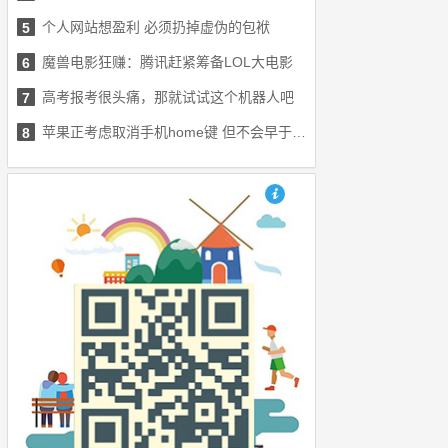
个人网站想盈利 必须扔掉虚伪的包袱
5
魔兽电影狂赚：腾讯赶紧筹备LOL大电影
6
高考报考很头痛，那就试试这个机器人吧
7
苹果正考虑取消手机home键 但不会早于2017年
8
也想出现在这里？联系我们吧