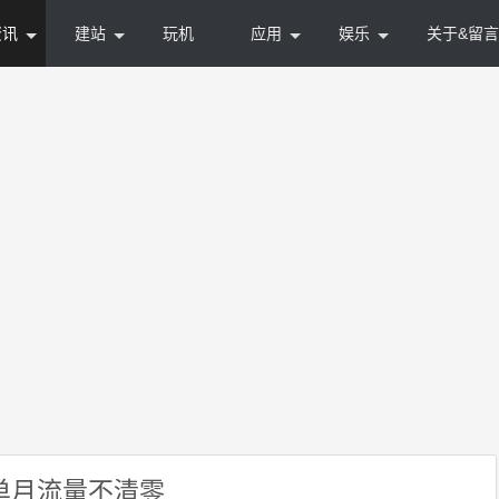
资讯
建站
玩机
应用
娱乐
关于&留言
单月流量不清零