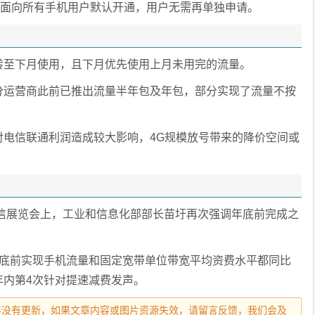
起面向所有手机用户默认开通，用户无需再单独申请。
转至下月使用，且下月优先使用上月未用完的流量。
分运营商此前已推出流量半年包及年包，部分实现了流量不按
对电信联通利润造成较大影响，4G规模放号带来的降价空间或
通信展览会上，工业和信息化部部长苗圩再次强调年底前完成之
年底前实现手机流量和固定宽带单位带宽平均资费水平都同比
年内第4次针对提速减费发声。
 1 年没有更新，如果文章内容或图片资源失效，请留言反馈，我们会及