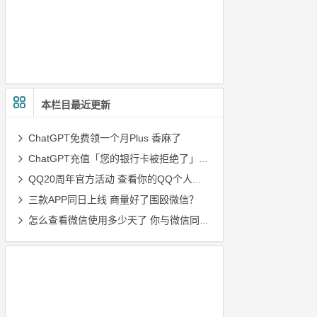
本栏目最近更新
ChatGPT免费领一个月Plus 香麻了
ChatGPT充值「您的银行卡被拒绝了」最新解决办法（2025/12/16）
QQ20周年官方活动 查看你的QQ个人轨迹
三款APP同日上线 商量好了围殴微信？
怎么查看微信使用多少天了 你与微信同行多少天