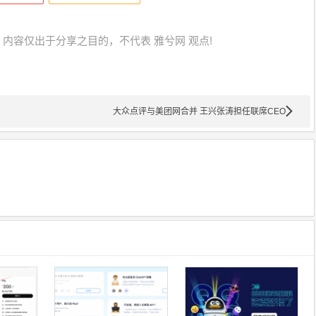
内容仅出于分享之目的，不代表 雅兮网 观点!
大众点评与美团网合并 王兴张涛担任联席CEO