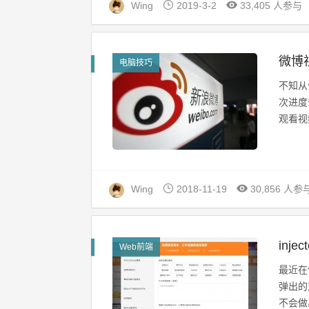
Wing
2019-3-2
33,405 人参与
微博
电脑技巧
不知从
次进度
观看视
Wing
2018-11-19
30,856 人参
inj
Web前端
最近在
弹出的
不会做