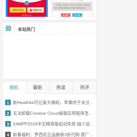
本站热门
随机
最新
热读
热评
新Healthkit可记录大姨妈，苹果终于关注女人了
1
无法卸载Creative Cloud桌面应用程序怎么办
2
XAMPP2016中文精简版启动失败 缺少运行库解决办法
3
新春福利：罗西尼正品腕表3折代购 原厂发货绝对正品
4