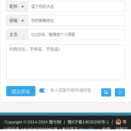
昵称
*
邮箱
*
主页
有人回复时邮件通知我
Copyright © 2014-2024
雅兮网
丨
豫ICP备14026200号-1
丨
粤
公网安备 44040402000065号
丨本站基于
WordPress
构建， 托管于