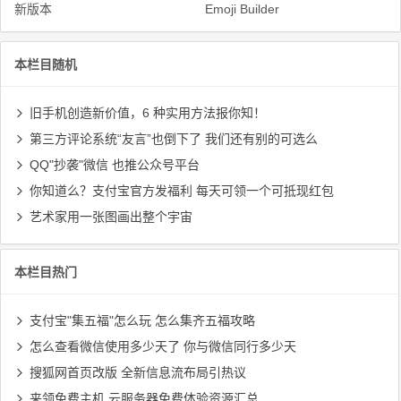
新版本
Emoji Builder
本栏目随机
旧手机创造新价值，6 种实用方法报你知！
第三方评论系统“友言”也倒下了 我们还有别的可选么
QQ"抄袭"微信 也推公众号平台
你知道么？支付宝官方发福利 每天可领一个可抵现红包
艺术家用一张图画出整个宇宙
本栏目热门
支付宝"集五福"怎么玩 怎么集齐五福攻略
怎么查看微信使用多少天了 你与微信同行多少天
搜狐网首页改版 全新信息流布局引热议
来领免费主机 云服务器免费体验资源汇总