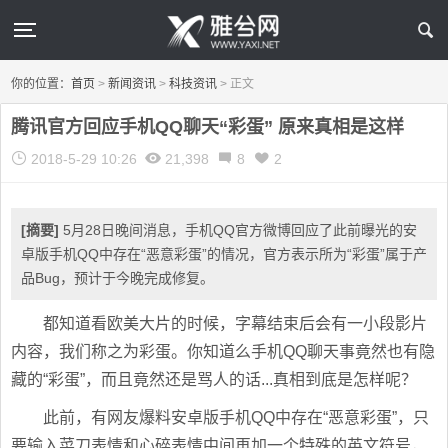
你的位置：
首页
>
新闻资讯
>
科技资讯
>
正文
腾讯官方回应手机QQ聊天“彩蛋” 原来真相是这样
2018-5-29 10:26
21,398
8
2
[摘要]
5月28日晚间消息，手机QQ官方微博回应了此前曝光的安
卓版手机QQ中存在“恶意彩蛋”的情况，官方表示所为“彩蛋”属于产
品Bug，预计于今晚完成修复。
都知道看欧美大片的时候，字幕结束后会有一小段影片
内容，我们称之为彩蛋。你知道么手机QQ聊天事竟然也有隐
藏的“彩蛋”，而且竟然还是骂人的话...真相到底是怎样呢？
此前，有网友爆料安卓版手机QQ中存在“恶意彩蛋”，只
要输入菜刀表情和心碎表情中间再加一个特殊的英文符号，