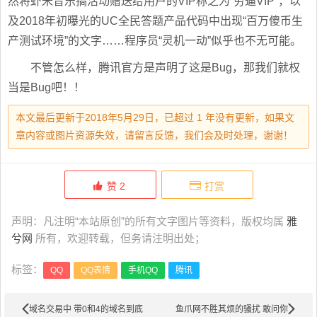
然将虾米音乐搞活动赠送给用户的VIP称之为“穷逼VIP”，以
及2018年初曝光的UC全民答题产品代码中出现“百万傻币生
产测试环境”的文字……程序员“灵机一动”似乎也不无可能。
不管怎么样，腾讯官方是声明了这是Bug，那我们就权
当是Bug吧！！
本文最后更新于2018年5月29日，已超过 1 年没有更新，如果文
章内容或图片资源失效，请留言反馈，我们会及时处理，谢谢！
赞
2
打赏
声明：凡注明“本站原创”的所有文字图片等资料，版权均属
雅
兮网
所有，欢迎转载，但务请注明出处；
标签：
QQ
QQ表情
手机QQ
腾讯
域名交易中 带0和4的域名到底
鱼爪网不胜其烦的骚扰 敢问你