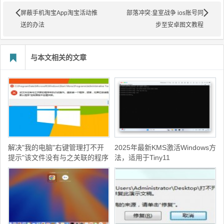
屏蔽手机淘宝App淘宝活动推
部落冲突:皇室战争 ios账号同
送的办法
步至安卓图文教程
与本文相关的文章
解决"我的电脑"右键管理打不开
2025年最新KMS激活Windows方
提示"该文件没有与之关联的程序
法，适用于Tiny11
来执行操作..."