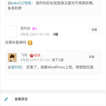
@
boke112导航
： 插件的好处就是换主题也不用再折腾，
各有利弊
爱时尚
回复
9年前 (2017-07-10)
0楼
这辆车能骑吗
飞鸟
站长
回复
9年前 (2017-07-10)
地下1层
@
爱时尚
： 厉害了，骑着WordPress上街，想想就拉轰
发表评论