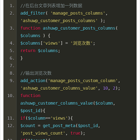
//在后台文章列表增加一列数据
add_filter
(
'manage_posts_columns'
,
'ashuwp_customer_posts_columns'
);
function
ashuwp_customer_posts_columns
(
$columns
)
{
$columns
[
'views'
]
=
'浏览次数'
;
return
$columns
;
}
//输出浏览次数
add_action
(
'manage_posts_custom_column'
,
'ashuwp_customer_columns_value'
,
10
,
2
);
function
ashuwp_customer_columns_value
(
$column
,
$post_id
){
if
(
$column
==
'views'
){
$count
=
get_post_meta
(
$post_id
,
'post_views_count'
,
true
);